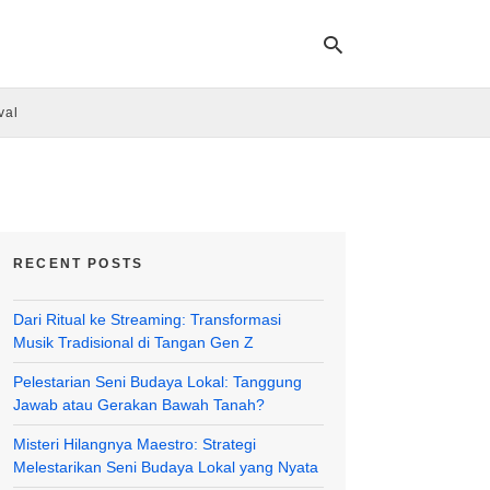
val
Ty
yo
se
qu
an
hit
RECENT POSTS
ent
Dari Ritual ke Streaming: Transformasi
Musik Tradisional di Tangan Gen Z
Pelestarian Seni Budaya Lokal: Tanggung
Jawab atau Gerakan Bawah Tanah?
Misteri Hilangnya Maestro: Strategi
Melestarikan Seni Budaya Lokal yang Nyata