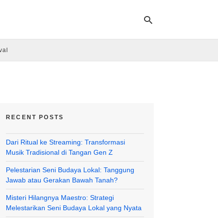
val
Ty
yo
se
qu
an
hit
RECENT POSTS
ent
Dari Ritual ke Streaming: Transformasi
Musik Tradisional di Tangan Gen Z
Pelestarian Seni Budaya Lokal: Tanggung
Jawab atau Gerakan Bawah Tanah?
Misteri Hilangnya Maestro: Strategi
Melestarikan Seni Budaya Lokal yang Nyata