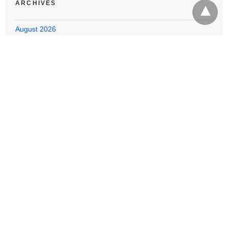
ARCHIVES
August 2026
July 2026
June 2026
May 2026
April 2026
March 2026
February 2026
January 2026
December 2025
November 2025
October 2025